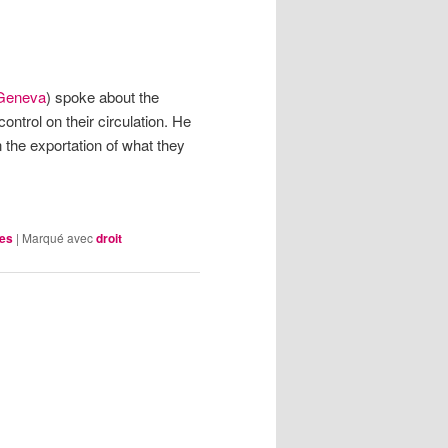
 Geneva
) spoke about the
ontrol on their circulation. He
n the exportation of what they
les
|
Marqué avec
droit