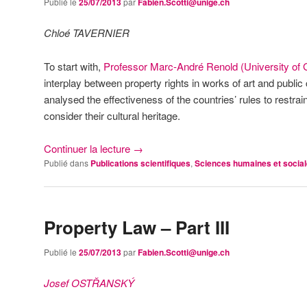
Publié le
25/07/2013
par
Fabien.Scotti@unige.ch
Chloé TAVERNIER
To start with,
Professor Marc-André Renold (University of
interplay between property rights in works of art and public c
analysed the effectiveness of the countries’ rules to restrai
consider their cultural heritage.
Continuer la lecture
→
Publié dans
Publications scientifiques
,
Sciences humaines et socia
Property Law – Part III
Publié le
25/07/2013
par
Fabien.Scotti@unige.ch
Josef OSTŘANSKÝ