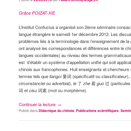
Grâce POIZAT-XIE
L’Institut Confucius a organisé son 2ème séminaire consac
langue étrangère le samedi 1er décembre 2012. Les discuss
problèmes liés à la terminologie dans l’enseignement de la
ont analysé les correspondances et différences entre le chin
langues occidentales) au niveau des termes grammaticaux ut
est d’établir un système d’appellation unifié qui soit appli
chinois aux francophones. Huit enseignants et chercheurs 
termes tels que
liangci
量词 (spécificatif ou classificateur),
circonstanciel ou adverbial),
le
了
zhe
着
guo
过 (particules
词 et
cisu
词素 (mot ou morphème).
Continuer la lecture
→
Publié dans
Didactique du chinois
,
Publications scientifiques
,
Semin