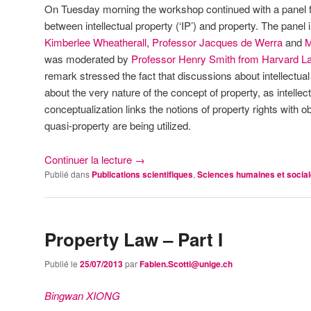
On Tuesday morning the workshop continued with a panel fo
between intellectual property (‘IP’) and property. The panel
Kimberlee Wheatherall
,
Professor Jacques de Werra
and
M
was moderated by
Professor Henry Smith from Harvard L
remark stressed the fact that discussions about intellectua
about the very nature of the concept of property, as intellec
conceptualization links the notions of property rights with ob
quasi-property are being utilized.
Continuer la lecture
→
Publié dans
Publications scientifiques
,
Sciences humaines et socia
Property Law – Part I
Publié le
25/07/2013
par
Fabien.Scotti@unige.ch
Bingwan XIONG