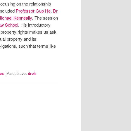
cusing on the relationship
 included
Professor Guo He
,
Dr
ichael Kenneally
.
The session
aw School
. His introductory
l property rights makes us ask
tual property and its
ligations, such that terms like
les
|
Marqué avec
droit