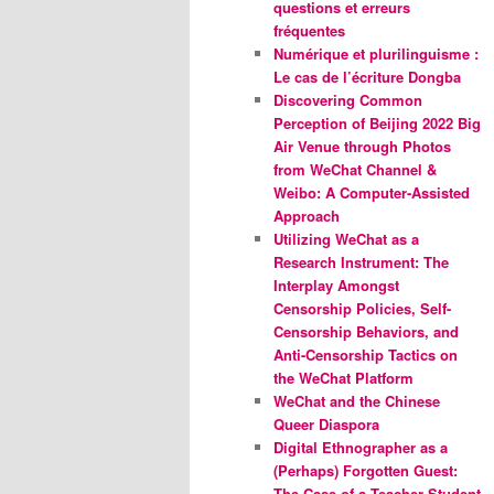
questions et erreurs
fréquentes
Numérique et plurilinguisme :
Le cas de l’écriture Dongba
Discovering Common
Perception of Beijing 2022 Big
Air Venue through Photos
from WeChat Channel &
Weibo: A Computer-Assisted
Approach
Utilizing WeChat as a
Research Instrument: The
Interplay Amongst
Censorship Policies, Self-
Censorship Behaviors, and
Anti-Censorship Tactics on
the WeChat Platform
WeChat and the Chinese
Queer Diaspora
Digital Ethnographer as a
(Perhaps) Forgotten Guest:
The Case of a Teacher-Student