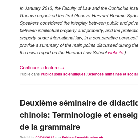
In January 2013, the Faculty of Law and the Confucius Instit
Geneva organized the first Geneva-Harvard-Renmin-Sydn
Speakers considered the interplay between public and privat
between intellectual property and property, and the protectio
property under international law, in a comparative perspect
provide a summary of the main points discussed during th
the news report on the Harvard Law School
website
.)
Continuer la lecture
→
Publié dans
Publications scientifiques
,
Sciences humaines et socia
Deuxième séminaire de didacti
chinois: Terminologie et ense
de la grammaire
Publié le
29/06/2013
par
Fabien.Scotti@unige.ch