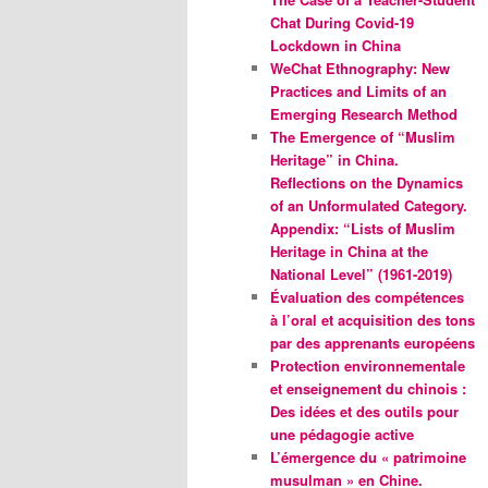
Chat During Covid-19
Lockdown in China
WeChat Ethnography: New
Practices and Limits of an
Emerging Research Method
The Emergence of “Muslim
Heritage” in China.
Reflections on the Dynamics
of an Unformulated Category.
Appendix: “Lists of Muslim
Heritage in China at the
National Level” (1961-2019)
Évaluation des compétences
à l’oral et acquisition des tons
par des apprenants européens
Protection environnementale
et enseignement du chinois :
Des idées et des outils pour
une pédagogie active
L’émergence du « patrimoine
musulman » en Chine.