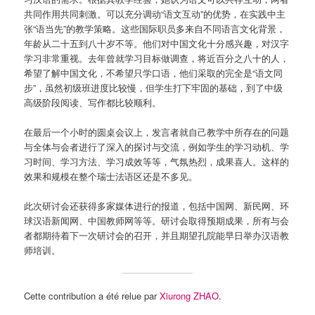
共同作用共同刺激。可以充分调动“语文互动”的优势，在实践中主
张“语当先”的教学策略。这些国际职员多来自不同语言文化背景，
年龄从二十五到八十岁不等。他们对中国文化十分感兴趣，对汉字
学习非常重视。去年曾就学习目标做调查，将近百分之八十的人，
希望了解中国文化，不希望只学口语，他们采取的完全是“语文同
步”，虽然初级班进度比较慢，但学生打下牢固的基础，到了中级
高级阶段阅读、写作都比较顺利。
在最后一个小时的圆桌会议上，发言者就自己教学中所存在的问题
与全体与会者进行了深入的探讨与交流，例如学生的学习动机、学
习时间、学习方法、学习成效等等，气氛热烈，成果喜人。这样的
效果和规模在整个瑞士法语区还是不多见。
此次研讨会还获得多家媒体进行的报道，包括中国网、新民网、环
球汉语新闻网、中国教师网等等。研讨会取得预期成果，所有与会
者都期待着下一次研讨会的召开，并且期望孔院能早日举办汉语教
师培训。
Cette contribution a été relue par
Xiurong ZHAO
.