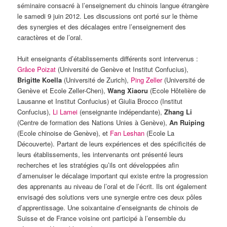
séminaire consacré à l’enseignement du chinois langue étrangère
le samedi 9 juin 2012. Les discussions ont porté sur le thème
des synergies et des décalages entre l’enseignement des
caractères et de l’oral.
Huit enseignants d’établissements différents sont intervenus :
Grâce Poizat
(Université de Genève et Institut Confucius),
Brigitte Koella
(Université de Zurich),
Ping Zeller
(Université de
Genève et Ecole Zeller-Chen),
Wang Xiaoru
(Ecole Hôtelière de
Lausanne et Institut Confucius) et Giulia Brocco (Institut
Confucius),
Li Lamei
(enseignante indépendante),
Zhang Li
(Centre de formation des Nations Unies à Genève),
An Ruiping
(Ecole chinoise de Genève), et
Fan Leshan
(Ecole La
Découverte). Partant de leurs expériences et des spécificités de
leurs établissements, les intervenants ont présenté leurs
recherches et les stratégies qu’ils ont développées afin
d’amenuiser le décalage important qui existe entre la progression
des apprenants au niveau de l’oral et de l’écrit. Ils ont également
envisagé des solutions vers une synergie entre ces deux pôles
d’apprentissage. Une soixantaine d’enseignants de chinois de
Suisse et de France voisine ont participé à l’ensemble du