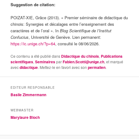
Suggestion de citation:
POIZAT-XIE, Grâce (2013). « Premier séminaire de didactique du
chinois: Synergies et décalages entre l’enseignement des
caractères et de l’oral ». In
Blog Scientifique de l’Institut
Confucius
, Université de Genève. Lien permanent:
https://ic.unige.ch/?p=64
, consulté le 08/06/2026.
Ce contenu a été publié dans
Didactique du chinois
,
Publications
scientifiques
,
Seminaires
par
Fabien.Scotti@unige.ch
, et marqué
avec
didactique
. Mettez-le en favori avec son
permalien
.
EDITEUR RESPONSABLE
Basile Zimmermann
WEBMASTER
Marylaure Bloch