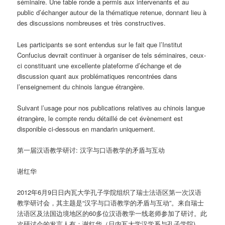
séminaire. Une table ronde a permis aux intervenants et au
public d’échanger autour de la thématique retenue, donnant lieu à
des discussions nombreuses et très constructives.
Les participants se sont entendus sur le fait que l’Institut
Confucius devrait continuer à organiser de tels séminaires, ceux-
ci constituant une excellente plateforme d’échange et de
discussion quant aux problématiques rencontrées dans
l’enseignement du chinois langue étrangère.
Suivant l’usage pour nos publications relatives au chinois langue
étrangère, le compte rendu détaillé de cet évènement est
disponible ci-dessous en mandarin uniquement.
第一届汉语教学研讨: 汉字与口语教学的矛盾与互动
谢红华
2012年6月9日日内瓦大学孔子学院组织了瑞士法语区第一次汉语
教学研讨会，其主题是“汉字与口语教学的矛盾与互动”。来自瑞士
法语区及法国边境地区的60多位汉语教学一线老师参加了研讨。此
次研讨会的发言人有：谢红华（日内瓦大学汉学系与孔子学院)，