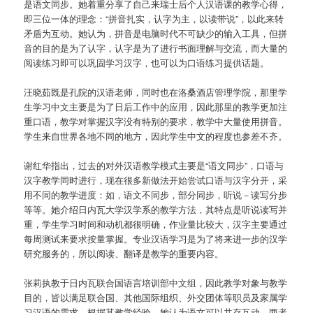
是语文同步。她着重分享了自己来瑞士后个人汉语课的教学心得，
即三位一体的理念：“拼音扎实，认字为主，以读带说”，以此来转
矛盾为互动。她认为，拼音是电脑时代不可缺少的输入工具，但拼
音的目的是为了认字，认字是为了进行书面理解与交流，而大量的
阅读练习即可以巩固学习汉字，也可以为口语练习提供话题。
汪晓茹既是孔院的汉语老师，同时也在洛桑酒店管理学院，那里学
生学习中文主要是为了日后工作中的应用，因此那里的教学更加注
重口语，教学对掌握汉字没有特别的要求，教学中大量使用拼音。
学生来自世界各地不同的地方，因此学生中文的程度也参差不齐。
谢红华指出，过去的对外汉语教学模式主要是“语文同步”，口语与
汉字教学同时进行，现在很多新做法开始尝试口语与汉字分开，采
用不同的教学进度：如，语文不同步，部分同步，听说－读写分步
等等。她介绍日内瓦大学汉学系的教学方法，其特点是听说读写并
重，学生学习时间和动机都很明确，作业量比较大，汉字主要通过
每周测试来要求按量掌握。专业汉语学习是为了将来进一步的汉学
研究服务的，所以阅读、翻译是教学的重要内容。
张莉执教于日内瓦联合国语言培训部中文组，因此教学对象与教学
目的，皆以满足联合国、其他国际组织、外交团体等职员及家属学
习汉语的需求。根据其教学经验，她认为语文可以共存互动，两者