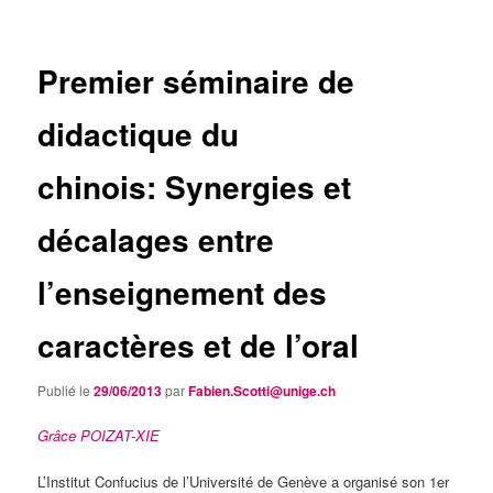
articles
Premier séminaire de
didactique du
chinois: Synergies et
décalages entre
l’enseignement des
caractères et de l’oral
Publié le
29/06/2013
par
Fabien.Scotti@unige.ch
Grâce POIZAT-XIE
L’Institut Confucius de l’Université de Genève a organisé son 1er