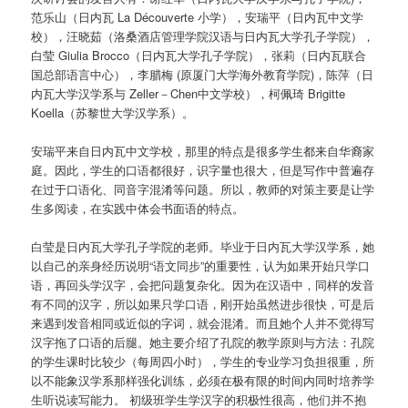
范乐山（日内瓦 La Découverte 小学），安瑞平（日内瓦中文学
校），汪晓茹（洛桑酒店管理学院汉语与日内瓦大学孔子学院），
白莹 Giulia Brocco（日内瓦大学孔子学院），张莉（日内瓦联合
国总部语言中心），李腊梅 (原厦门大学海外教育学院)，陈萍（日
内瓦大学汉学系与 Zeller－Chen中文学校），柯佩琦 Brigitte
Koella（苏黎世大学汉学系）。
安瑞平来自日内瓦中文学校，那里的特点是很多学生都来自华裔家
庭。因此，学生的口语都很好，识字量也很大，但是写作中普遍存
在过于口语化、同音字混淆等问题。所以，教师的对策主要是让学
生多阅读，在实践中体会书面语的特点。
白莹是日内瓦大学孔子学院的老师。毕业于日内瓦大学汉学系，她
以自己的亲身经历说明“语文同步”的重要性，认为如果开始只学口
语，再回头学汉字，会把问题复杂化。因为在汉语中，同样的发音
有不同的汉字，所以如果只学口语，刚开始虽然进步很快，可是后
来遇到发音相同或近似的字词，就会混淆。而且她个人并不觉得写
汉字拖了口语的后腿。她主要介绍了孔院的教学原则与方法：孔院
的学生课时比较少（每周四小时），学生的专业学习负担很重，所
以不能象汉学系那样强化训练，必须在极有限的时间内同时培养学
生听说读写能力。 初级班学生学汉字的积极性很高，他们并不抱