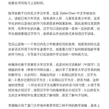
怨要在书写练习上花时间。
陈萍执教于日内瓦大学汉学系，也是 Zeller-Chen 中文学校创办
人。该校已有六年历史，现有成年人班、儿童班及青少年班。这里
学生的特点是他们的学习容易受多种因素影响。因此老师注意因势
利导，培养学生的兴趣。汉字与口语的进展一直有一定的距离，但
学生都很重视汉字学习，老师多以作业的形式来加强汉字训练。
范乐山是唯一一个有日内瓦小学教课经历的老师。他那里的特点是
在多语言环境下向学生渗透中文。他着重介绍了如何根据低龄学童
的学习特点，引导孩子们在游戏中学汉语的一些特殊方法。
柯佩琦任教于苏黎世大学汉学系，也是对外汉语教材《中国字》汉
德版的作者（商务印书馆出版）。她分享了苏黎世大学汉学系的独
到教学法：分步同行，再融合同步：1.前期以拼音为主，汉字为
副；2.逐步过渡到汉字为主；3.后期以汉字为主，拼音为辅。这样
做的优势是 ：1.符合非汉字文化圈学生的外语习得习惯；2.便于系
统性地介绍汉字，按照汉字学习的规律逐步介绍汉字；3.以拼音为
主的文本帮助学生通过视觉了解词限，甚至了解句子结构。
李腊梅介绍了厦门大学海外教育学院三种不同的教学策略，基本上