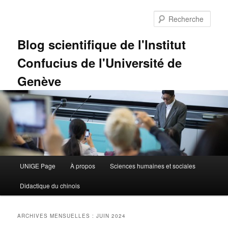
Aller
Aller
au
au
Rech
contenu
contenu
principal
secondaire
Blog scientifique de l'Institut
Confucius de l'Université de
Genève
Menu
UNIGE Page
À propos
Sciences humaines et sociales
principal
Didactique du chinois
ARCHIVES MENSUELLES :
JUIN 2024