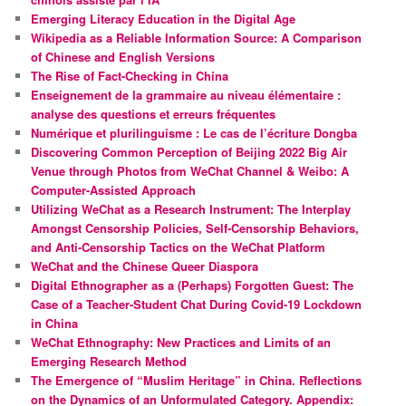
Emerging Literacy Education in the Digital Age
Wikipedia as a Reliable Information Source: A Comparison
of Chinese and English Versions
The Rise of Fact-Checking in China
Enseignement de la grammaire au niveau élémentaire :
analyse des questions et erreurs fréquentes
Numérique et plurilinguisme : Le cas de l’écriture Dongba
Discovering Common Perception of Beijing 2022 Big Air
Venue through Photos from WeChat Channel & Weibo: A
Computer-Assisted Approach
Utilizing WeChat as a Research Instrument: The Interplay
Amongst Censorship Policies, Self-Censorship Behaviors,
and Anti-Censorship Tactics on the WeChat Platform
WeChat and the Chinese Queer Diaspora
Digital Ethnographer as a (Perhaps) Forgotten Guest: The
Case of a Teacher-Student Chat During Covid-19 Lockdown
in China
WeChat Ethnography: New Practices and Limits of an
Emerging Research Method
The Emergence of “Muslim Heritage” in China. Reflections
on the Dynamics of an Unformulated Category. Appendix: