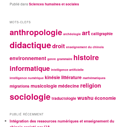
Publié dans
Sciences humaines et sociales
MOTS-CLEFS
anthropologie
art
calligraphie
archéologie
didactique
droit
enseignement du chinois
histoire
environnement
genre
grammaire
informatique
intelligence artificielle
kinésie
littérature
intelligence numérique
mathématiques
religion
musicologie
médecine
migrations
sociologie
wushu
économie
traductologie
PUBLIÉ RÉCEMMENT
Intégration des ressources numériques et enseignement du
chinois assisté par l’IA