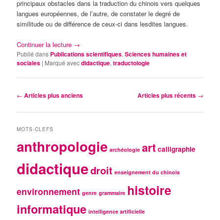
principaux obstacles dans la traduction du chinois vers quelques
langues européennes, de l’autre, de constater le degré de
similitude ou de différence de ceux-ci dans lesdites langues.
Continuer la lecture
→
Publié dans
Publications scientifiques
,
Sciences humaines et
sociales
|
Marqué avec
didactique
,
traductologie
Navigation
←
Articles plus anciens
Articles plus récents
→
des
articles
MOTS-CLEFS
anthropologie
art
calligraphie
archéologie
didactique
droit
enseignement du chinois
histoire
environnement
genre
grammaire
informatique
intelligence artificielle