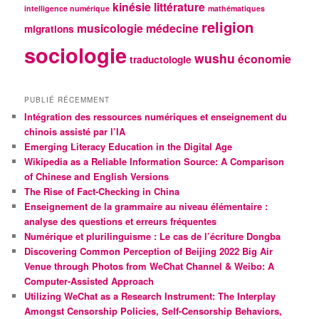
kinésie
littérature
intelligence numérique
mathématiques
religion
musicologie
médecine
migrations
sociologie
wushu
économie
traductologie
PUBLIÉ RÉCEMMENT
Intégration des ressources numériques et enseignement du
chinois assisté par l’IA
Emerging Literacy Education in the Digital Age
Wikipedia as a Reliable Information Source: A Comparison
of Chinese and English Versions
The Rise of Fact-Checking in China
Enseignement de la grammaire au niveau élémentaire :
analyse des questions et erreurs fréquentes
Numérique et plurilinguisme : Le cas de l’écriture Dongba
Discovering Common Perception of Beijing 2022 Big Air
Venue through Photos from WeChat Channel & Weibo: A
Computer-Assisted Approach
Utilizing WeChat as a Research Instrument: The Interplay
Amongst Censorship Policies, Self-Censorship Behaviors,