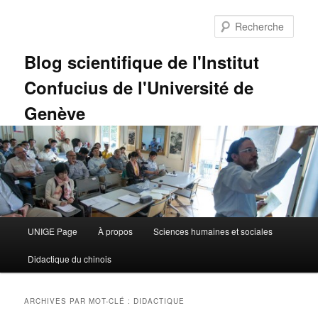
Aller
Aller
au
au
Rech
contenu
contenu
principal
secondaire
Blog scientifique de l'Institut
Confucius de l'Université de
Genève
Menu
UNIGE Page
À propos
Sciences humaines et sociales
principal
Didactique du chinois
ARCHIVES PAR MOT-CLÉ :
DIDACTIQUE