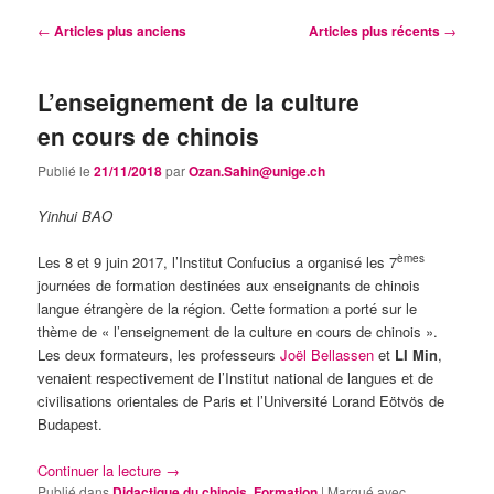
Navigation
←
Articles plus anciens
Articles plus récents
→
des
articles
L’enseignement de la culture
en cours de chinois
Publié le
21/11/2018
par
Ozan.Sahin@unige.ch
Yinhui BAO
èmes
Les 8 et 9 juin 2017, l’Institut Confucius a organisé les 7
journées de formation destinées aux enseignants de chinois
langue étrangère de la région. Cette formation a porté sur le
thème de « l’enseignement de la culture en cours de chinois ».
Les deux formateurs, les professeurs
Joël Bellassen
et
LI Min
,
venaient respectivement de l’Institut national de langues et de
civilisations orientales de Paris et l’Université Lorand Eötvös de
Budapest.
Continuer la lecture
→
Publié dans
Didactique du chinois
,
Formation
|
Marqué avec