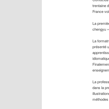
trentaine 
France voi
La premièr
chengyu »
La formatr
présenté u
apprentiss
idiomatiqu
Finalement
enseignem
La profess
dans la pr
illustratio
méthodes p