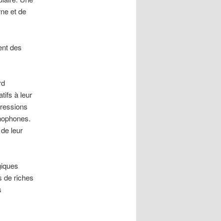
ne et de
ent des
rd
ifs à leur
pressions
inophones.
 de leur
giques
s de riches
s