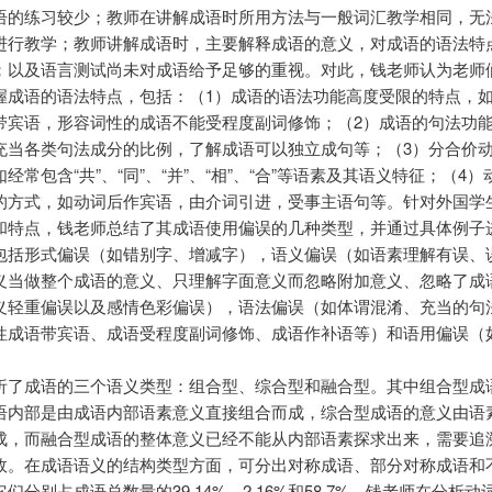
语的练习较少；教师在讲解成语时所用方法与一般词汇教学相同，无
进行教学；教师讲解成语时，主要解释成语的意义，对成语的语法特
；以及语言测试尚未对成语给予足够的重视。对此，钱老师认为老师
握成语的语法特点，包括：（1）成语的语法功能高度受限的特点，
带宾语，形容词性的成语不能受程度副词修饰；（2）成语的句法功
充当各类句法成分的比例，了解成语可以独立成句等；（3）分合价
经常包含“共”、“同”、“并”、“相”、“合”等语素及其语义特征；（4
的方式，如动词后作宾语，由介词引进，受事主语句等。针对外国学
和特点，钱老师总结了其成语使用偏误的几种类型，并通过具体例子
包括形式偏误（如错别字、增减字），语义偏误（如语素理解有误、
义当做整个成语的意义、只理解字面意义而忽略附加意义、忽略了成
义轻重偏误以及感情色彩偏误），语法偏误（如体谓混淆、充当的句
性成语带宾语、成语受程度副词修饰、成语作补语等）和语用偏误（
析了成语的三个语义类型：组合型、综合型和融合型。其中组合型成
语内部是由成语内部语素意义直接组合而成，综合型成语的意义由语
成，而融合型成语的整体意义已经不能从内部语素探求出来，需要追
故。在成语语义的结构类型方面，可分出对称成语、部分对称成语和
们分别占成语总数量的39.14%、2.16%和58.7%。钱老师在分析