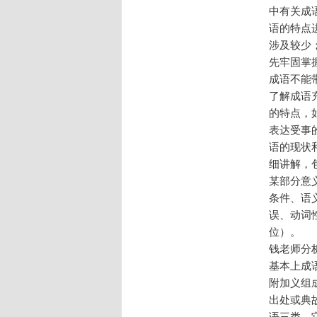
中有关成
语的特点
涉及较少
先牢固掌
成语不能
了解成语
的特点，如
表达受事
语的现状
细讲解，
某部分意
条件、语
误、动词
位）。
钱老师分
基本上成
附加义组
出处或典
语三类，它