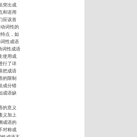
法突出成
点和语用
们应该首
如动词性的
能特点，如
动词性成语
）动词性成语
生使用成
进行了详
误把成语
语的限制
法成分错
如成语缺
语的意义
素义加上
溯成语的
不对称成
动词性成语不