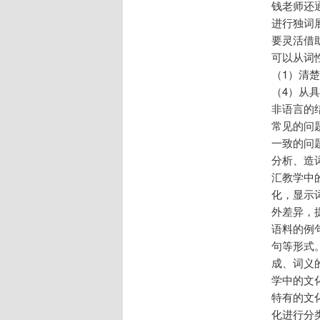
钱老师还
进行独词
要灵活借
可以从词
（1）清
（4）从
非语言的
常见的问
一致的问
分析、造
汇教学中
化，显示
外差异，
语料的例
句等形式
成、词义
学中的文
特有的文
化进行分