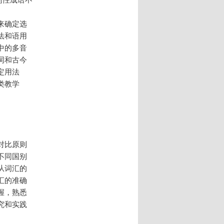
。
来确定选
法和语用
中的多音
词和古今
定用法
类教学
对比原则
不同国别
从词汇的
汇的准确
握，熟悉
究和实践