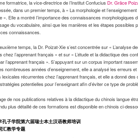
e formatrice, la vice-directrice de l’Institut Confucius
Dr. Grâce Poiz
ressée, dans un premier temps, à « La morphologie et l’enseignement
re ». Elle a montré l’importance des connaissances morphologiques 
ssage du vocabulaire, ainsi que les manières et les étapes possibles 
 ces connaissances.
uxième temps, la Dr. Poizat-Xie s’est concentrée sur « L’analyse de
s chez l’apprenant français » et sur « L’étude et la didactique des con
par l’apprenant français ». S’appuyant sur un corpus important rasse
s nombreuses années d’enseignement, elle a analysé les erreurs et 
 lexicales récurrentes chez l’apprenant français, et elle a donné des 
stratégies potentielles pour l’enseignant afin d’éviter ce type de prob
age de nos publications relatives à la didactique du chinois langue étr
du plus détaillé de ces formations est disponible en chinois ci-desso
学孔子学院第六届瑞士本土汉语教师培训
词汇教学专题