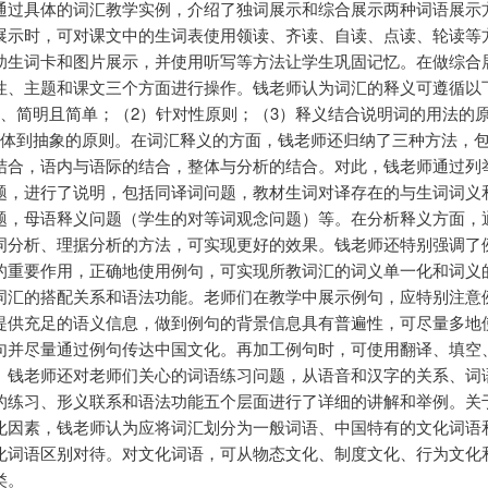
通过具体的词汇教学实例，介绍了独词展示和综合展示两种词语展示
展示时，可对课文中的生词表使用领读、齐读、自读、点读、轮读等
助生词卡和图片展示，并使用听写等方法让学生巩固记忆。在做综合
性、主题和课文三个方面进行操作。钱老师认为词汇的释义可遵循以
楚、简明且简单；（2）针对性原则；（3）释义结合说明词的用法的
具体到抽象的原则。在词汇释义的方面，钱老师还归纳了三种方法，
结合，语内与语际的结合，整体与分析的结合。对此，钱老师通过列
题，进行了说明，包括同译词问题，教材生词对译存在的与生词词义
题，母语释义问题（学生的对等词观念问题）等。在分析释义方面，
词分析、理据分析的方法，可实现更好的效果。钱老师还特别强调了
的重要作用，正确地使用例句，可实现所教词汇的词义单一化和词义
词汇的搭配关系和语法功能。老师们在教学中展示例句，应特别注意
提供充足的语义信息，做到例句的背景信息具有普遍性，可尽量多地
句并尽量通过例句传达中国文化。再加工例句时，可使用翻译、填空
。钱老师还对老师们关心的词语练习问题，从语音和汉字的关系、词
的练习、形义联系和语法功能五个层面进行了详细的讲解和举例。关
化因素，钱老师认为应将词汇划分为一般词语、中国特有的文化词语
化词语区别对待。对文化词语，可从物态文化、制度文化、行为文化
类。