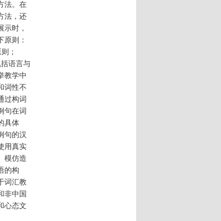
方法。在
方法，还
展示时，
下原则：
原则；
包括语言与
举教学中
和词性不
通过构词
例句在词
的具体
例句的汉
使用真实
、模仿造
语的构
于词汇教
和非中国
和心态文