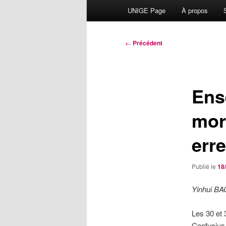
Menu
UNIGE Page
À propos
principal
Navigation
←
Précédent
des
articles
Ens
mor
erre
Publié le
18
Yinhui BA
Les 30 et 
Confucius 