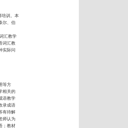
师培训。本
泰尔、伯
。
词汇教学
语词汇教
种实际问
用等方
学相关的
成语教学
收录成语
等有待解
老师认为
语；教材