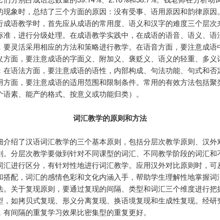
的现象时，总结了三个方面的原因：没有受事、语用原因和韵律原因
行成语教学时，首先应从成语的常用度、语义和汉字的难度三个层次
标准，进行分级处理。在成语教学实践中，在成语的语音、语义、语
，要灵活采用相应的方法和策略进行教学。在语音方面，要注意成语
义方面，要注意成语的字面义、附加义、褒贬义、语义的轻重、多义
；在语法方面，要注意成语的语性，内部构成、句法功能、句式和否
用方面，要注意成语的适用范围和限制条件。常用的有效方法包括聚
个语素、能产的格式、按意义或功能归类）。
词汇教学的原则和方法
细介绍了汉语词汇教学的三个基本原则，包括分层次教学原则、汉外
则。分层次教学要做到针对不同课型的词汇、不同教学阶段的词汇和
词汇进行区分，有针对性地进行词汇教学。应用汉外对比原则时，可
和搭配，词汇的感情色彩和文化内涵入手，帮助学生理解性地掌握词
法。关于复现原则，要通过复现的间隔、类型和词汇三个维度进行把
型，如拷贝式复现、形义分离复现、换语境复现和生成性复现。经研
，有间隔的重复学习效果比密集型的重复更好。