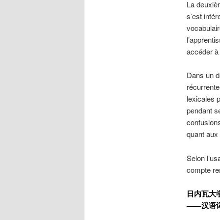
La deuxièm
s’est inté
vocabulai
l’apprenti
accéder à
Dans un de
récurrente
lexicales 
pendant se
confusions
quant aux 
Selon l’us
compte ren
日内瓦大
——汉语