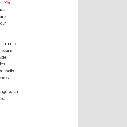
at-Xie
 du
dans
pour
s erreurs
fusions
mblé
les
conseils
lèmes.
angère, un
us.