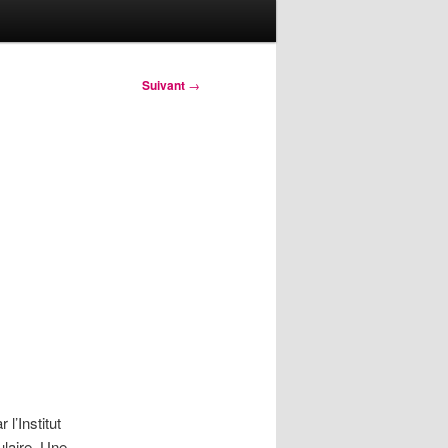
Suivant
→
l’Institut
laire. Une