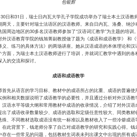
包银辉
5月30日和31日，瑞士日内瓦大学孔子学院成功举办了瑞士本土汉语教
期两天，主要针对瑞士法语区的汉语教师。来自日内瓦、洛桑、纳沙
法国周边地区的30多名汉语教师参加了“汉语词汇教学”为主题的培训
对外汉语教育学院的钱旭菁副教授做了题为《成语和成语教学》 和《
释义、练习的具体方法》的两场讲座。她从汉语成语的本体理论和汉
个方面，为瑞士本土汉语教师进行了培训，并就词汇教学中遇到的各
深入的交流和探讨。
成语和成语教学
师首先从语言的学习目标、教材中的成语所占的比重、成语的普遍使
实例和相关数据说明了成语教学的必要性，并且通过分析对外汉语教
、汉语水平等级大纲和常用教材中成语的收录情况，介绍了对外汉语
提出了成语收录数量较少、成语的选取和定级任意性较大、同类教材
悬殊、不同教材选取成语没有统一标准以及教材收入了一些冷僻成语
。在此背景下，钱老师分享了自己对成语教学的研究和实践心得。钱
中存在一些常见的问题，包括教材生词表未列出课文中出现的所有成