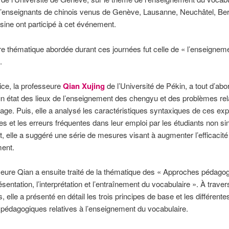
d’enseignants de chinois venus de Genève, Lausanne, Neuchâtel, Ber
sine ont participé à cet événement.
e thématique abordée durant ces journées fut celle de « l’enseignem
.
ice, la professeure
Qian Xujing
de l’Université de Pékin, a tout d’abo
n état des lieux de l’enseignement des chengyu et des problèmes relat
age. Puis, elle a analysé les caractéristiques syntaxiques de ces ex
es et les erreurs fréquentes dans leur emploi par les étudiants non s
, elle a suggéré une série de mesures visant à augmenter l’efficacité
ent.
eure Qian a ensuite traité de la thématique des « Approches pédago
ésentation, l’interprétation et l’entraînement du vocabulaire ». À traver
ns, elle a présenté en détail les trois principes de base et les différente
édagogiques relatives à l’enseignement du vocabulaire.