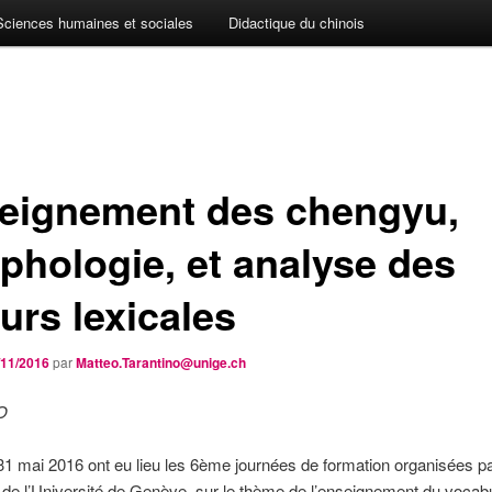
Sciences humaines et sociales
Didactique du chinois
eignement des chengyu,
phologie, et analyse des
urs lexicales
/11/2016
par
Matteo.Tarantino@unige.ch
O
31 mai 2016 ont eu lieu les 6ème journées de formation organisées par 
de l’Université de Genève, sur le thème de l’enseignement du vocabu