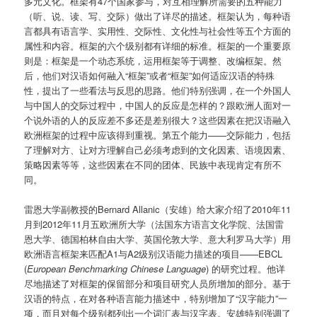
多元文化。框架有47个国家参与，对互相理解所需要的五种能力
（听、说、读、写、交际）做出了详尽的描述。框架认为，每种语
言都具有语言学、实用性、交际性、文化性与社会性等五个方面的
属性和内容。框架的六个级别都有详细的标准。框架的一个重要原
则是：框架是一个动态系统，运用框架等于调整、改编框架。然
后，他们对汉语如何融入“框架”或者“框架”如何适应汉语的特殊
性，提出了一些看法与反思的思路。他们特别强调，在一个外国人
与中国人的交际过程中，中国人的反应是怎样的？跟欧洲人面对一
个说外语的人的反应差不多还是差别很大？这些因素在把汉语融入
欧洲框架的过程中应该得到重视。第五个能力——交际能力，包括
了理解对方、让对方理解自己必须考虑到的文化因素、语境因素、
策略因素等等，这些因素在不同的团体、民族中表现肯定有所不
同。
雷恩大学副教授的Bernard Allanic（安雄）给大家介绍了2010年11
月到2012年11月五欧洲所大学（法国东方语言文化学院、法国雷
恩大学、德国柏林自由大学、英国伦敦大学、意大利罗马大学）用
欧洲语言框架来匹配A1与A2级别汉语能力描述的项目——EBCL
(
European Benchmarking Chinese Language
) 的研究过程。他详
尽地描述了对框架的保留部分和项目研究人员所增加的部分。基于
汉语的特点，在对各种语言能力描述中，特别增加了“汉字能力”一
项，而且对每个级别都列出一个词汇表与汉字表。安雄特别强调了