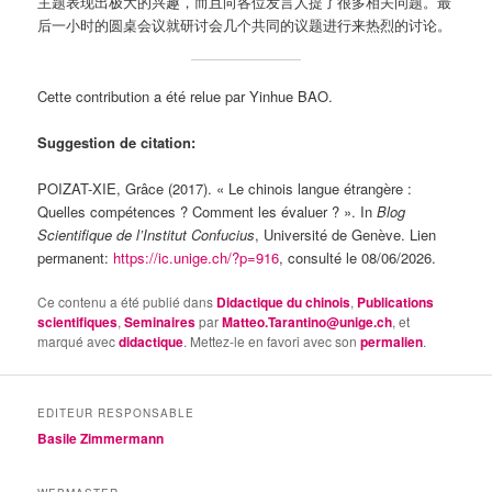
主题表现出极大的兴趣，而且向各位发言人提了很多相关问题。最
后一小时的圆桌会议就研讨会几个共同的议题进行来热烈的讨论。
Cette contribution a été relue par Yinhue BAO.
Suggestion de citation:
POIZAT-XIE, Grâce (2017). « Le chinois langue étrangère :
Quelles compétences ? Comment les évaluer ? ». In
Blog
Scientifique de l’Institut Confucius
, Université de Genève. Lien
permanent:
https://ic.unige.ch/?p=916
, consulté le 08/06/2026.
Ce contenu a été publié dans
Didactique du chinois
,
Publications
scientifiques
,
Seminaires
par
Matteo.Tarantino@unige.ch
, et
marqué avec
didactique
. Mettez-le en favori avec son
permalien
.
EDITEUR RESPONSABLE
Basile Zimmermann