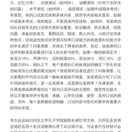
力、记忆力等）、分级测试（如HSK）、诊断测试（针对个别学生
的问题）、水平测试（如HSK）、成绩测试（如期中或期末考试）
等类型。有的口试形式依附具体内容，跟所学内容相关度高，如期
中或期末考试；有的相反，不跟具体内容挂钩，如HSK。张老师总
结出目前常见的口试形式有听后重复、听后翻译、听后复述、回答
问题、准备好的发言、看图说话、朗读、两人对话、小组讨论等多
种形式；还就这些形式对评测与培养口语能力的有效度向伦敦大学
的学生展开了问卷调查，并得出了两者的差率。然后，张老师对口
试评判标准及权重进行深入的分析与研究。如果一般的标准定为：
发音占10%，声调10%，流利程度20%，语法30％，词汇10%，交
流能力20%，相比之下，每个老师自己的标准如何确定？学生对这
些标准所占比重的看法如何？张老师对后者也进行了问卷调查，让
大家看到平均百分比跟一般标准相差不明显。张老师还介绍了口试
不同的操作形式：是一位老师考，还是两位老师考？任课老师、非
任课老师或着两者结合？因为口试评估的主观性、随意性比较大，
所以尽量保持评分客观、准确、让学生信服、接受，是对口试的挑
战。另外，每个老师都应该明确，口试内容与形式对教学有着重大
的导向作用。
本次会议由日内瓦大学孔子学院副院长谢红华主持。日内瓦及其周
边地区近四十名汉语教师出席了此次研讨会。与会者不仅对研讨会