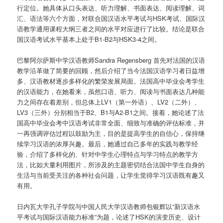
行定位。她具体从口头表达、听力理解、书面表达、阅读理解、词
汇、语法等六个方面，对联合国汉语水平考试与HSK考试、国际汉
语教学通用课程大纲三者之间的水平对应进行了比较。结论是联合
国汉语考试水平基本上处于B1-B2与HSK3-4之间。
巴黎阿尔萨斯中学汉语教师Sandra Regensberg 首先对法国的汉语
教学沿革做了简要的回顾，然后介绍了当今法国汉语学习者日益增
多、汉语教材逐步多样化的繁荣发展局面。法国高中毕业会考学生
的汉语能力，在她看来，虽然口语、听力、阅读与书面表达几种能
力之间存在着差别，但总体上LV1（第一外语）、LV2（二外）、
LV3（三外）分别相当于B2、B1与A2-B1之间。接着，她论述了法
国高中毕业会考中汉语考试非常全面、细致与准确的评估标准，并
一再强调评估过程以鼓励为主，目的是提高学生的自信心，保持继
续学习汉语的浓厚兴趣。最后，她通过自己多年的实践与教学经
验，介绍了多样化的、针对中学生心理特点与学习特点的教学方
法，比如大量利用图片，所涉及的主题密切结合法国中学生自身的
生活与当前受关注的各种社会问题，让学生觉得学习汉语既有趣又
有用。
日内瓦大学孔子学院与中国人民大学汉语教师包银辉以“新汉语水
平考试与国际汉语能力标准”为题，论述了HSK的演变历史、设计