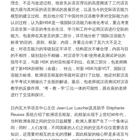
理念、不足与改进过程。他首先从语言理论的高度阐述了三代语言
能力观与其对应的语言测试的发展历史，以及当今的交际语言能力
模型的建立过程。然后他介绍了中国对外汉语教学界对交际能力的
认识过程，认为新HSK是一项国际汉语能力标准化考试，重点考查
汉语非第一语言的考生在生活、学习和工作中运用汉语进行交际的
能力。包老师在其发言的第二部分，详尽地分析了“国际汉语能力
标准”的目的、原则、框架、内容，并重点分析了其六大不足之
处：对语言能力的等级划定不详尽，结构层次不够合理，内容与目
的不相符，级别划分不精确，对汉语学习者/使用者及测试评估的
指导不足，与新 HSK 的对应衔接不到位。在第三部分，包老师阐
述了新HSK的研制（命题）、特点，对新 HSK与新YCT、国际汉
语能力标准、欧洲语言框架的等级对应进行了比较。他还对新汉语
水平考试大纲做出了全面的解读。最后，包老师就汉语测试对汉语
教学的反拨作用、“考－教－学”三位一体的可能性，跟在座的老师
进行了交流和探讨。
日内瓦大学语言中心主任 Jean-Luc Luscher及其助手 Stéphanie
Reusse 系统介绍了欧洲语言框架。此框架出现于上世纪90年代，
当时欧洲各国之间的交往日益频繁，欧洲人逐渐产生了一个集体认
同；同时，人们发现，不同国家的人们之间的交流不仅仅需要语言
知识，还需要对相互的文化的理解，因此框架的核心即是多语言与