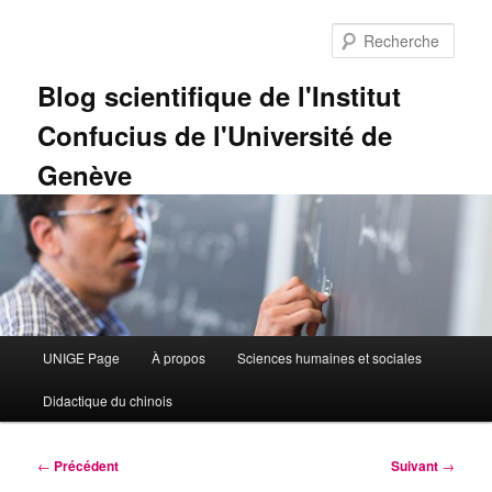
Aller
au
Rech
contenu
principal
Blog scientifique de l'Institut
Confucius de l'Université de
Genève
Menu
UNIGE Page
À propos
Sciences humaines et sociales
principal
Didactique du chinois
Navigation
←
Précédent
Suivant
→
des