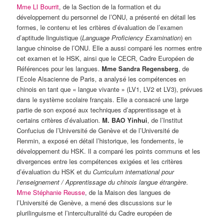
Mme LI Bourrit
, de la Section de la formation et du
développement du personnel de l’ONU, a présenté en détail les
formes, le contenu et les critères d’évaluation de l’examen
d’aptitude linguistique (
Language Proficiency Examination
) en
langue chinoise de l’ONU. Elle a aussi comparé les normes entre
cet examen et le HSK, ainsi que le CECR, Cadre Européen de
Références pour les langues.
Mme Sandra Regensberg
, de
l’Ecole Alsacienne de Paris, a analysé les compétences en
chinois en tant que « langue vivante » (LV1, LV2 et LV3), prévues
dans le système scolaire français. Elle a consacré une large
partie de son exposé aux techniques d’apprentissage et à
certains critères d’évaluation.
M. BAO Yinhui
, de l’Institut
Confucius de l’Université de Genève et de l’Université de
Renmin, a exposé en détail l’historique, les fondements, le
développement du HSK. Il a comparé les points communs et les
divergences entre les compétences exigées et les critères
d’évaluation du HSK et du
Curriculum international pour
l’enseignement / Apprentissage du chinois langue étrangère
.
Mme Stéphanie Reusse
, de la Maison des langues de
l’Université de Genève, a mené des discussions sur le
plurilinguisme et l’interculturalité du Cadre européen de