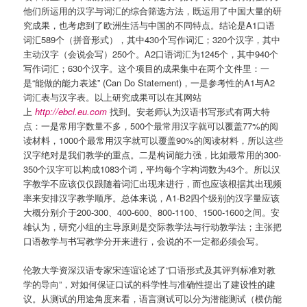
他们所运用的汉字与词汇的综合筛选方法，既运用了中国大量的研
究成果，也考虑到了欧洲生活与中国的不同特点。结论是A1口语
词汇589个（拼音形式），其中430个写作词汇；320个汉字，其中
主动汉字（会说会写）250个。A2口语词汇为1245个，其中940个
写作词汇；630个汉字。这个项目的成果集中在两个文件里：一
是“能做的能力表述” (Can Do Statement)，一是参考性的A1与A2
词汇表与汉字表。以上研究成果可以在其网站
上
http://ebcl.eu.com
找到。安老师认为汉语书写形式有两大特
点：一是常用字数量不多，500个最常用汉字就可以覆盖77%的阅
读材料，1000个最常用汉字就可以覆盖90%的阅读材料，所以这些
汉字绝对是我们教学的重点。二是构词能力强，比如最常用的300-
350个汉字可以构成1083个词，平均每个字构词数为43个。所以汉
字教学不应该仅仅跟随着词汇出现来进行，而也应该根据其出现频
率来安排汉字教学顺序。总体来说，A1-B2四个级别的汉字量应该
大概分别介于200-300、400-600、800-1100、1500-1600之间。安
雄认为，研究小组的主导原则是交际教学法与行动教学法；主张把
口语教学与书写教学分开来进行，会说的不一定都必须会写。
伦敦大学资深汉语专家宋连谊论述了“口语形式及其评判标准对教
学的导向”，对如何保证口试的科学性与准确性提出了建设性的建
议。从测试的用途角度来看，语言测试可以分为潜能测试（模仿能