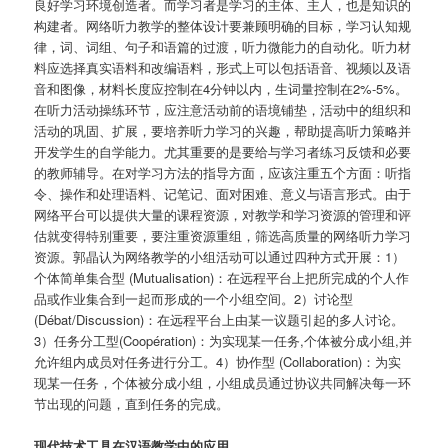
良好学习环境创造者。而学习者是学习的主体、主人，也是知识的
构建者。网络听力教学的整体设计要兼顾明确的目标，学习认知规
律，词、词组、句子和语篇的过渡，听力微能力的自动化。听力材
料应选择真实语料和改编语料，形式上可以包括语音、视频以及语
音和图像，材料长度应控制在4分钟以内，生词量控制在2%-5%。
在听力活动操练环节，应注意活动前的语境铺垫，活动中的组织和
活动的巩固、扩展，要培养听力学习的兴趣，帮助提高听力策略并
开发学生的自学能力。尤其重要的是要给与学习者练习反馈和必要
的教师辅导。在对学习方法的指导方面，应该注重五个方面：听指
令、操作和处理语料、记笔记、面对困难、意义与语言形式。由于
网络平台可以提供大量的课程资源，对教学和学习资源的管理和评
估就变得特别重要，要注重资源重组，筛选高质量的网络听力学习
资源。郭晶认为网络教学的小组活动可以通过四种方式开展：1）
个体简单集合型 (Mutualisation)：在远程平台上把所完成的个人作
品或作业集合到一起而形成的一个小组空间。2）讨论型
(Débat/Discussion)：在远程平台上由某一议题引起的多人讨论。
3）任务分工型(Coopération)：为实现某一任务,个体被分成小组,并
允许组内成员对任务进行分工。4）协作型 (Collaboration)：为实
现某一任务，个体被分成小组，小组成员通过协议共同解决每一环
节出现的问题，直到任务的完成。
现代技术工具在汉语教学中的应用