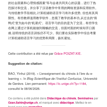
的社会因素和心理情感因素”等与会者共同关心的议题，进行了热
烈探讨和交流，并分享了汉语教学中常用的网络资源和应用软件。
与传统教学手段相比,计算机辅助语言学习有许多优势, 但也有其局
限性。有些教师滥用教学软件，忽视了教学的基本功,从过去的“填
鸭式”变为如今的“机灌式”。语言学习的目的是为了交流，有些学生
在网上通过计算机能做到顺畅的交流，但面对面的时候却开口困
难,说明传统的语言训练仍不可少。我们要在实际教学中综合考量
计算机辅助语言学习的优势和局限，扬长避短。
Cette contribution a été relue par
Grâce POIZAT-XIE.
Suggestion de citation:
BAO, Yinhui (2019). « L’enseignement du chinois à l’ère du e-
learning ». In
Blog Scientifique de l’Institut Confucius
, Université
de Genève. Lien permanent:
https://ic.unige.ch/?p=1184
,
consulté le 08/06/2026.
Ce contenu a été publié dans
Didactique du chinois
,
Seminaires
par
Ozan.Sahin@unige.ch
, et marqué avec
didactique
. Mettez-le en
favori avec son
permalien
.