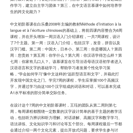
作学习，建立自主学习团体？第三，在中文语言慕课中如何培养学
生的跨文化能力？
中文初阶慕课在白乐桑2008年主编的教材Méthode d’Initiation à la
langue et à l’écriture chinoises的基础上，将前四课内容整合为6周
课程，并在开头增加一周汉语入门介绍课程，一共7周课程，设计
了7个主题。第一周：汉语入门介绍，包括汉字，发音，拼音以及
汉字门槛。第二周：中国大，日本小。第三周：你是哪国人？第四
周：您贵姓？第五周：你学什么？第六周：你汉语学得怎么样？第
七周：你家有几口人？。该慕课旨在引导法语母语汉语初学者进入
汉语语言和文字的基础学习，帮助学习者发展个性化学习策
略，“学会如何学习”像中文这样的“远距型语言和文字”，并藉此打
开发现中国文化之门。学完7周的课程，学生应掌握100个高频汉
字，并通过学习由这100个汉字组成的词语和对话，可以基本完成
A1水平标准的部分简单交际任务。
在设计这个7周的中文初阶慕课时，王珏的团队从第二周到第七
周，每周课程都围绕一定数量的汉字设计简单的基于主题的教学活
动，包括听力辨识和听力理解、对话讲解、高频汉字和数字学习、
语法讲练、文化知识学习和讨论等五个部分。每周课程最后一节都
会通过介绍一两个文化元素，提出开放式问题，要求学生参与讨