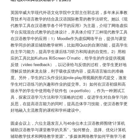
英国华威大学现代外语文化学院中文部主任郭志岩，多年来从事教
育技术与语言教学的结合及汉语国际教育的教学法研究。她以《现
代教学工具在汉语教学各个环节的应用》为主题，介绍了网络虚拟
平台实现混合式教学的总体设计，并具体介绍了三种现代教学工具
在汉语教学中的应用：1）Moodle作为虚拟网络平台，提供与课堂
教学同步的课后辅助教学材料，比如用Quiz的自测功能，提高学生
自主学习能力，提高学生课后练习听力和阅读的自觉性。2）用相
应的工具比如Kultura 和Screen O’matic，给学生的作业提供视频
反馈（video feedback），以记录给与反馈的过程，使学生更好地
理解反馈的来龙去脉，利于吸收反馈内容，提高语言输出的准确
度。另外，学生的口头作业比如role-play用视频的形式提交，激发
学生对口语练习的兴趣和作业的提交率。3）如何在汉语初级和高
级水平的学生中使用电子软件包（e-portfolio），作为一种测试工
具，探索汉语学习方法和学习策略的过程，促进学生对自身学习的
反思，在提高语言能力的同时，提高总体学习技能，使汉语教学更
好地融入主流教育的课程和学科建设中。
圆桌会议上，六位主题发言人与40余位本土汉语教师围绕“计算机
辅助汉语教学与课堂教学的关系”，“如何整合、选择、优化计算机
辅助教学技术和网络教学资源”，“多媒体网络教学如何平衡学习者