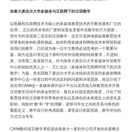
加拿大麦吉尔大学多媒体与互联网下的汉语教学
以电脑和互联网技术为核心的多媒体教育技术的不断发展和广泛的
应用， 正以前所未有的广度和深度改变着外语教学的方方面面；
而作为外语或第二语言的汉语教学，也无可选择地面临着教育技术
所带来的各种机遇和挑战。如何利用多媒体和网络技术来帮助和提
高我们的教学，已经成为每一位中文教师必须思考的一个重要问
题，因为这是21世纪这个新时代对外语教师的特殊要求，不进则
退，没有第二条道路可走。作为加拿大麦吉尔大学多媒体外语教学
中心的创始负责人之一，王仁忠以《多媒体和互联网环境下的汉语
教学》为题，首先回顾了麦吉尔大学从传统的语音室到多媒体网络
教学中心这一转变过程中所涉及到的问题和决策思路，然后介绍了
在应用CAN8这一多媒体课件设计平台以及其他几种教育技术开展
汉语教学活动中的体会和想法，最后从比较宏观的角度，讨论了对
教育技术给汉语教学所带来的变化以及潜在的未来观念上的变化及
影响，例如对“教”和 “学”的理解，老师与学生之间的关系与角色的
重新定义，教学设计的考虑因素，课堂设计的新思路，教学评估的
方式方法等等。
CAN8数码语言教学系统是由加拿大一家软件公司开发的全新概念