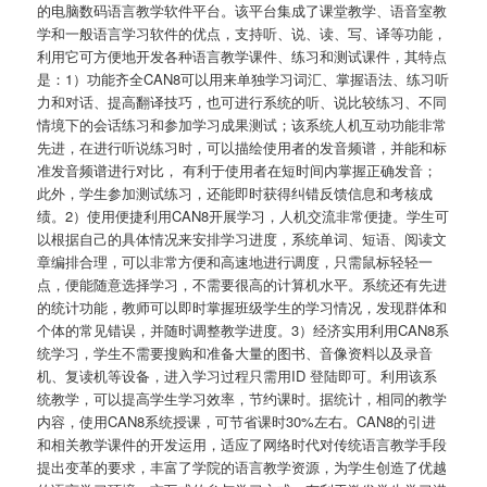
的电脑数码语言教学软件平台。该平台集成了课堂教学、语音室教
学和一般语言学习软件的优点，支持听、说、读、写、译等功能，
利用它可方便地开发各种语言教学课件、练习和测试课件，其特点
是：1）功能齐全CAN8可以用来单独学习词汇、掌握语法、练习听
力和对话、提高翻译技巧，也可进行系统的听、说比较练习、不同
情境下的会话练习和参加学习成果测试；该系统人机互动功能非常
先进，在进行听说练习时，可以描绘使用者的发音频谱，并能和标
准发音频谱进行对比， 有利于使用者在短时间内掌握正确发音；
此外，学生参加测试练习，还能即时获得纠错反馈信息和考核成
绩。2）使用便捷利用CAN8开展学习，人机交流非常便捷。学生可
以根据自己的具体情况来安排学习进度，系统单词、短语、阅读文
章编排合理，可以非常方便和高速地进行调度，只需鼠标轻轻一
点，便能随意选择学习，不需要很高的计算机水平。系统还有先进
的统计功能，教师可以即时掌握班级学生的学习情况，发现群体和
个体的常见错误，并随时调整教学进度。3）经济实用利用CAN8系
统学习，学生不需要搜购和准备大量的图书、音像资料以及录音
机、复读机等设备，进入学习过程只需用ID 登陆即可。利用该系
统教学，可以提高学生学习效率，节约课时。据统计，相同的教学
内容，使用CAN8系统授课，可节省课时30%左右。CAN8的引进
和相关教学课件的开发运用，适应了网络时代对传统语言教学手段
提出变革的要求，丰富了学院的语言教学资源，为学生创造了优越