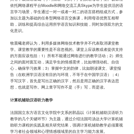
依托网络课程平台Moodle和网络交流工具Skype为学生提供活的语
言学习场景，学生通过一对一或者一对二的语言搭档组成方式，参
加以主题为基础的任务型网络语言交换课，利用母语优势互相帮
助，训练和提高综合运用所学语言知识和技能，同时加强双方的文
化意识。
牧晨曦老师认为，利用多媒体网络技术教学并不代表取消课堂教
学。课堂教学的重要性是不容忽视的。课堂上应该教或者提供支持
的方面应该包括：1）所有不能通过网络进行的教学活动；2）师生
之间的面对面互动，满足学生的情感需求，比如增强动机、自信
心，确保学习效果；3）掌握中文的韵律，比如朗读课文、课堂报
告（在欧洲学汉语没有目的与环境，不等于在中国学汉语）；4）
手写汉字，首先是写出正确的汉字，然后是用正确的汉字表达思
想，也就是写作。网上查字写作不是（手）写，而是读。
计算机辅助汉语听力教学
法国国立东方语言文化学院中文系的郭晶以《计算机辅助汉语听力
教学的几个关键环节》为主题，通过介绍法国司汤达大学计算机辅
助听力课程的实践及相关研究结果，强调计算机辅助教学必须重视
学习者社会领域和心理情感领域里的自主学习能力发展。