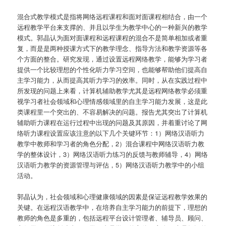
混合式教学模式是指将网络远程课程和面对面课程相结合，由一个
远程教学平台来支撑的、并且以学生为教学中心的一种新兴的教学
模式。郭晶认为面对面课程和远程课程的混合不是简单相加或者重
复，而是是两种授课方式下的教学理念、指导方法和教学资源等各
个方面的整合。研究发现，通过设置远程网络教学，能够为学习者
提供一个比较理想的个性化听力学习空间，也能够帮助他们提高自
主学习能力，从而提高其听力学习的效率。同时，从在实践过程中
所发现的问题上来看，计算机辅助教学尤其是远程网络教学必须重
视学习者社会领域和心理情感领域里的自主学习能力发展，这是此
类课程里一个突出的、不容易解决的问题。报告尤其突出了计算机
辅助听力课程在运行过程中出现的问题及其原因，并着重讨论了网
络听力课程设置应该注意的以下几个关键环节：1）网络汉语听力
教学中教师和学习者的角色分配，2）混合课程中网络汉语听力教
学的整体设计，3）网络汉语听力练习的反馈与教师辅导，4）网络
汉语听力教学的资源管理与评估，5）网络汉语听力教学中的小组
活动。
郭晶认为，社会领域和心理健康领域的因素是保证远程教学效果的
关键。在远程汉语教学中，在培养自主学习能力的前提下，理想的
教师的角色是多重的，包括远程平台设计管理者、辅导员、顾问、