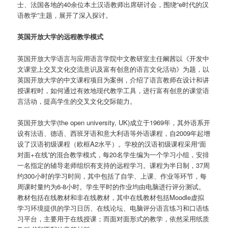
士、法国各地的40余位本土汉语教师出席研讨会，围绕“e时代的汉
语教学”主题，展开了深入探讨。
英国开放大学的远程教学模式
英国开放大学语言与应用语言学院中文教研室主任阚茜以《开发中
文课堂上交叉文化交流意识及富有创意的语言文化活动》为题，以
英国开放大学的中文课程项目为案例，介绍了语言教师在设计和讲
授课程时，如何通过有效地现代教学工具，进行富有创意的课堂语
言活动，提高学生的交叉文化交际能力。
英国开放大学(the open university, UK)成立于1969年，其外语系开
设有法语、德语、西班牙语和意大利语等外语课程，自2009年起增
设了汉语初级课程（欧框A2水平）。学校的汉语初级课程采用“面
对面+在线”的混合教学模式，每20名学生编为一个学习小组，安排
一名指定的辅导老师组织有支持的远程学习。课程为半日制，37周
约300小时的学习时间，其中包括了自学、上课、作业等环节，每
周课时量约为6-8小时。学生平时的作业均由电脑进行评分测试。
教材包括在线教材和非在线教材，其中在线教材包括Moodle虚拟
学习环境提供的学习日历、在线论坛、电脑评分语言练习和口语练
习平台，主要用于在线授课；而面对面形式的教学，依然采用纸质