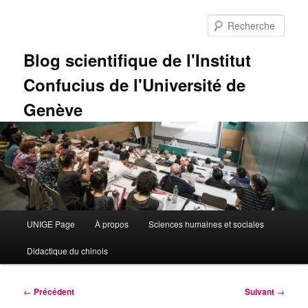
Aller
au
Rech
contenu
principal
Blog scientifique de l'Institut
Confucius de l'Université de
Genève
Menu
UNIGE Page
À propos
Sciences humaines et sociales
principal
Didactique du chinois
Navigation
←
Précédent
Suivant
→
des