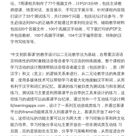
论。7周课程共制作了77个视频文件，计约313分钟，包括主讲教
师授课、情景对话、发音展示、手写汉字展示等。针对课程内容我
们设计了33个测试练习，共计269个问题，包括论坛讨论参与，学
生必须达到50%的正确率才能通过并拿到结业证书。辅助教学材料
包括220个音频文件，100个高频汉字动画，可下载打印的PDF文
件包括教材、100个高频字详解、104个汉字偏旁部首、特制的汉
字书写纸等等。
“中文初阶慕课”的教学设计以二元论教学法为基础，在尊重汉语语
言特殊性的同时兼顾法语母语者学习汉语的特殊困难。整个课程的
学习活动的设计围绕帮助法语母语者建立音（包括拼音），形（即
汉字）和义（意义）的逻辑关系来进行。从二元论教学法的角度来
看，使用多媒体技术可以帮助学习者最大化地接触汉字和词，从而
有利于汉字和词汇的记忆。慕课的练习被归类为测试练习和非测试
练习。测试练习主要是利用慕课平台自带的工具来设计的练习，这
些练习的成绩可以由慕课平台纪录。通过另外一个互动练习设计网
站learningapps.com，设计了一系列互动游戏类练习，并通过慕课
平台的iframe功能将其导入到慕课平台上。慕课共开放了49个论
坛，这些论坛的功能主要可以分为两大类：学习经验分享和跨文化
能力培养。学习经验分享论坛主要开放在一些非测试类互动练 习
后面，目的是鼓励生生互助，分享学习策略和经验，从而促进合作