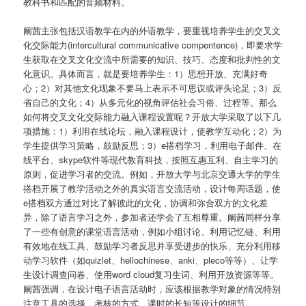
教科书和匹配的音频材料。
阚茜主张包括汉语教学在内的外语教学，要重视培养学生的交叉文
化交际能力(intercultural communicative compentence)，即要求学
生获取在交叉文化交流中所需要的知识、技巧、态度和批判性的文
化意识。具体而言，就是要培养学生：1）思想开放、充满好奇
心；2）对其他文化现象不要马上表示不可思议或评头论足；3）反
省自己的文化；4）从多元化的视角评估社会习俗、过程等。那么
如何将交叉文化交际能力融入课程设置呢？开放大学采取了以下几
项措施：1）利用在线论坛，融入课程设计，使教学互动化；2）为
学生提供学习策略，鼓励反思；3）e搭档学习，利用电子邮件、在
线平台、skype软件等现代教育科技，按照互惠互利、自主学习的
原则，促进学习者的交流。例如，开放大学与北京交通大学的学生
搭档开展了教学活动之外的真实语言交流活动，设计每周话题，使
e搭档双方通过对比了解彼此的文化，协调和弥合双方的文化差
异，除了语言学习之外，参加者还学会了互相尊重。阚茜同样分享
了一些有创意的课堂语言活动，例如小组讨论、利用记忆链、利用
有效地在线工具、鼓励学习者反思并享受进步的快乐、充分利用移
动学习软件（如quizlet、hellochinese、anki、pleco等等）、让学
生设计调查问卷、使用word cloud复习生词、利用开放资源等等。
阚茜强调，在设计电子语言活动时，应该根据教学对象的情况特别
注意工具的选择、考核的方式、课时的长短等设计的细节。