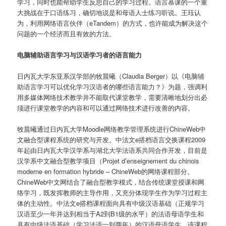
学习，同时也能帮助学生反思自己的学习过程。语言慕课的一个重
大挑战在于口语练习，确切地说是和母语人士练习听说。王珏认
为，利用网络语言伙伴（eTandem）的方式，也许能成为解决这个
问题的一个经济而且有效的方法。
电脑辅助语言学习与汉语学习者的语言能力
日内瓦大学东亚系汉学部的牧晨曦（Claudia Berger）以《电脑辅
助语言学习可以优化学习汉语者的哪些语言能力？》为题，强调利
用多媒体网络技术教学并不能取代课堂教学，需要清晰地划分出必
须进行课堂教学的内容和可以通过网络技术进行改善的内容。
牧晨曦通过日内瓦大学Moodle网络教学管理系统进行ChineWeb中
文融合型课程系统的研究与开发。中法文e搭档语言交换课程2009
年起由日内瓦大学汉学系与湖北大学法语系共同合作开发，目前是
汉学系中文融合型教学项目（Projet d’enseignement du chinois
moderne en formation hybride – ChineWeb的网络课程部分。
ChineWeb中文网结合了融合型教学模式，结合传统课堂授课和网
络学习，既发挥教师的主导作用，又充分体现学生作为学习过程主
体的主动性。中法文e搭档课程面向具有中级汉语基础（正规学习
汉语至少一年并达到相当于A2到B1级的水平）的法语母语学生和
具有中级法语基础（学习法语一到两年）的汉语母语学生。该课程