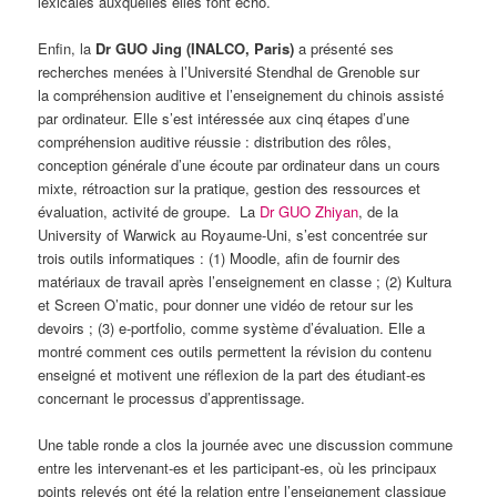
lexicales auxquelles elles font écho.
Enfin, la
Dr GUO Jing (INALCO, Paris)
a présenté ses
recherches menées à l’Université Stendhal de Grenoble sur
la compréhension auditive et l’enseignement du chinois assisté
par ordinateur. Elle s’est intéressée aux cinq étapes d’une
compréhension auditive réussie : distribution des rôles,
conception générale d’une écoute par ordinateur dans un cours
mixte, rétroaction sur la pratique, gestion des ressources et
évaluation, activité de groupe. La
Dr GUO Zhiyan
, de la
University of Warwick au Royaume-Uni, s’est concentrée sur
trois outils informatiques : (1) Moodle, afin de fournir des
matériaux de travail après l’enseignement en classe ; (2) Kultura
et Screen O’matic, pour donner une vidéo de retour sur les
devoirs ; (3) e-portfolio, comme système d’évaluation. Elle a
montré comment ces outils permettent la révision du contenu
enseigné et motivent une réflexion de la part des étudiant-es
concernant le processus d’apprentissage.
Une table ronde a clos la journée avec une discussion commune
entre les intervenant-es et les participant-es, où les principaux
points relevés ont été la relation entre l’enseignement classique