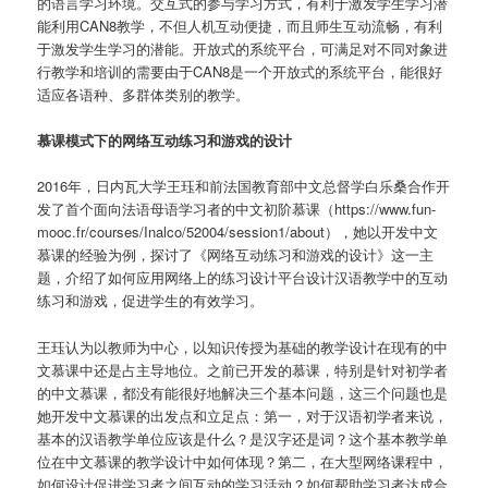
的语言学习环境。交互式的参与学习方式，有利于激发学生学习潜
能利用CAN8教学，不但人机互动便捷，而且师生互动流畅，有利
于激发学生学习的潜能。开放式的系统平台，可满足对不同对象进
行教学和培训的需要由于CAN8是一个开放式的系统平台，能很好
适应各语种、多群体类别的教学。
慕课模式下的网络互动练习和游戏的设计
2016年，日内瓦大学王珏和前法国教育部中文总督学白乐桑合作开
发了首个面向法语母语学习者的中文初阶慕课（https://www.fun-
mooc.fr/courses/Inalco/52004/session1/about），她以开发中文
慕课的经验为例，探讨了《网络互动练习和游戏的设计》这一主
题，介绍了如何应用网络上的练习设计平台设计汉语教学中的互动
练习和游戏，促进学生的有效学习。
王珏认为以教师为中心，以知识传授为基础的教学设计在现有的中
文慕课中还是占主导地位。之前已开发的慕课，特别是针对初学者
的中文慕课，都没有能很好地解决三个基本问题，这三个问题也是
她开发中文慕课的出发点和立足点：第一，对于汉语初学者来说，
基本的汉语教学单位应该是什么？是汉字还是词？这个基本教学单
位在中文慕课的教学设计中如何体现？第二，在大型网络课程中，
如何设计促进学习者之间互动的学习活动？如何帮助学习者达成合