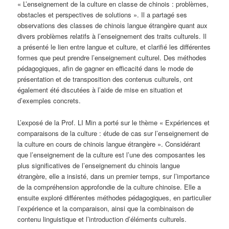
« L’enseignement de la culture en classe de chinois : problèmes,
obstacles et perspectives de solutions ». Il a partagé ses
observations des classes de chinois langue étrangère quant aux
divers problèmes relatifs à l’enseignement des traits culturels. Il
a présenté le lien entre langue et culture, et clarifié les différentes
formes que peut prendre l’enseignement culturel. Des méthodes
pédagogiques, afin de gagner en efficacité dans le mode de
présentation et de transposition des contenus culturels, ont
également été discutées à l’aide de mise en situation et
d’exemples concrets.
L’exposé de la Prof. LI Min a porté sur le thème « Expériences et
comparaisons de la culture : étude de cas sur l’enseignement de
la culture en cours de chinois langue étrangère ». Considérant
que l’enseignement de la culture est l’une des composantes les
plus significatives de l’enseignement du chinois langue
étrangère, elle a insisté, dans un premier temps, sur l’importance
de la compréhension approfondie de la culture chinoise. Elle a
ensuite exploré différentes méthodes pédagogiques, en particulier
l’expérience et la comparaison, ainsi que la combinaison de
contenu linguistique et l’introduction d’éléments culturels.