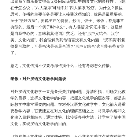
出菜系？白乐桑觉得毫无疑问应该突出中国食文化的多样性，问题
在于怎么说，“八大菜系”可能不如“四大菜系”经济。为什么？换位
思考。传播的主要任务是要让人接受这些知识，效果是最重要的。
至于“烹饪方法”，要说出它的特征。炒面、饺子、米饭，都是非常
典型的。最后一个例子时“中文”，有人概括说“词汇丰富”，这显然
是自我中心的，意味着其他词汇贫乏。还有“形声义结合、汉字
美、文化内涵”。我会理解为其他语言没有文化内涵，“汉字美”我觉
得是可取的，可是书法是否最合适？“形声义结合”这可能有些专业
了。
总之，文化传播不仅要考虑传播什么，还有考虑怎么传播。
黎敏：对外汉语文化教学问题谈
对外汉语文化教学一直是备受关注的问题，弄清所指，明确文化教
学的目标，选择文化教学的内容，把握文化教学的层次等，都是实
际教学中非常重要的问题。在对外汉语文化教学中，文化输入是重
要教学内容，它要建立在对文化的理解基础之上，将教学内容和文
化输入目标相结合，通过体验、比较等多种方法，让学生了解中国
文化，实现汉语文化教学的目的。
目前在关于文化输人内容的研究中，不少学者将关注点放在传统文