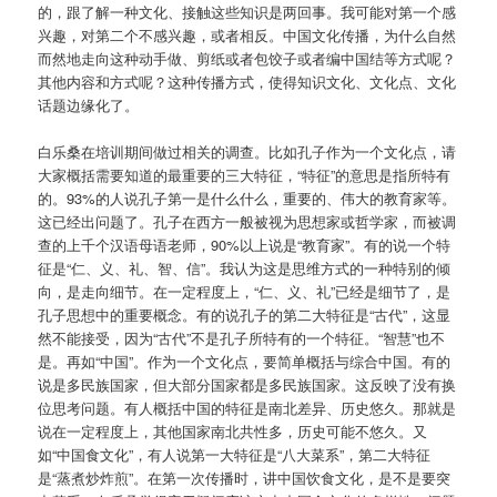
的，跟了解一种文化、接触这些知识是两回事。我可能对第一个感
兴趣，对第二个不感兴趣，或者相反。中国文化传播，为什么自然
而然地走向这种动手做、剪纸或者包饺子或者编中国结等方式呢？
其他内容和方式呢？这种传播方式，使得知识文化、文化点、文化
话题边缘化了。
白乐桑在培训期间做过相关的调查。比如孔子作为一个文化点，请
大家概括需要知道的最重要的三大特征，“特征”的意思是指所特有
的。93%的人说孔子第一是什么什么，重要的、伟大的教育家等。
这已经出问题了。孔子在西方一般被视为思想家或哲学家，而被调
查的上千个汉语母语老师，90%以上说是“教育家”。有的说一个特
征是“仁、义、礼、智、信”。我认为这是思维方式的一种特别的倾
向，是走向细节。在一定程度上，“仁、义、礼”已经是细节了，是
孔子思想中的重要概念。有的说孔子的第二大特征是“古代”，这显
然不能接受，因为“古代”不是孔子所特有的一个特征。“智慧”也不
是。再如“中国”。作为一个文化点，要简单概括与综合中国。有的
说是多民族国家，但大部分国家都是多民族国家。这反映了没有换
位思考问题。有人概括中国的特征是南北差异、历史悠久。那就是
说在一定程度上，其他国家南北共性多，历史可能不悠久。又
如“中国食文化”，有人说第一大特征是“八大菜系”，第二大特征
是“蒸煮炒炸煎”。在第一次传播时，讲中国饮食文化，是不是要突