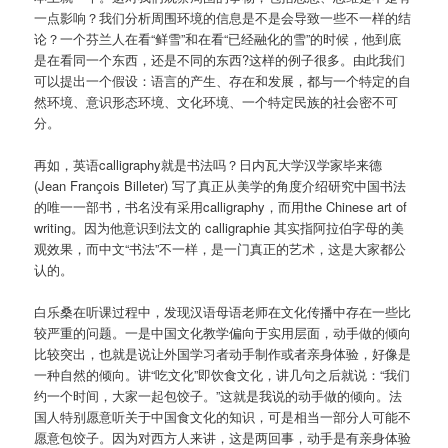
一点影响？我们分析周围环境的信息是不是会导致一些不一样的结
论？一个芬兰人在看“鲜雪”和在看“已经融化的雪”的时候，他到底
是在看同一个东西，还是不同的东西?这样的例子很多。由此我们
可以提出一个假设：语言的产生、存在和发展，都与一个特定的自
然环境、意识形态环境、文化环境、一个特定民族的社会密不可
分。
再如，英语calligraphy就是书法吗？日内瓦大学汉学家毕来德
(Jean François Billeter) 写了真正从美学的角度介绍研究中国书法
的唯一一部书，书名没有采用calligraphy，而用the Chinese art of
writing。因为他意识到法文的 calligraphie 其实指阿拉伯字母的美
观效果，而中文“书法”不一样，是一门真正的艺术，这是大家都公
认的。
白乐桑在听课过程中，发现汉语母语老师在文化传播中存在一些比
较严重的问题。一是中国文化教学偏向于实用层面，动手做的倾向
比较突出，也就是说让外国学习者动手制作或者亲身体验，好像是
一种自然的倾向。讲“吃文化”即饮食文化，讲几句之后就说：“我们
约一个时间，大家一起包饺子。”这就是我说的动手做的倾向。法
国人特别愿意听关于中国食文化的知识，可是相当一部分人可能不
愿意包饺子。因为对西方人来讲，这是两回事，动手是有亲身体验