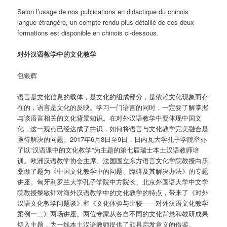
Selon l’usage de nos publications en didactique du chinois
langue étrangère, un compte rendu plus détaillé de ces deux
formations est disponible en chinois ci-dessous.
对外汉语教学中的文化教学
包银辉
语言是文化信息的载体，是文化的组成部分，是依赖文化现象而存
在的，语言是文化的反映。学习一门语言的同时，一定要了解掌握
与该语言相关的文化背景知识。在对外汉语教学中要体现中国文
化，这一观点已经达成了共识，如何将语言与文化教学完美融合是
亟待解决的问题。2017年6月8日至9日，日内瓦大学孔子学院举办
了以“汉语课中的文化教学”为主题的第七届瑞士本土汉语教师培
训。欧洲汉语教学协会主席、法国国立东方语言文化学院教授白乐
桑做了题为《中国文化教学中的问题、障碍及其解决办法》的专题
讲座。匈牙利罗兰大学孔子学院中方院长、北京外国语大学中文学
院教授黎敏针对海外汉语教学中的文化教学的特点，带来了《对外
汉语文化教学问题谈》和《文化体验与比较——对外汉语文化教学
案例一二》两场讲座。两位专家从各自不同的文化背景和教研成果
切入主题，为一线本土汉语教师提供了颇具启发意义的借鉴。