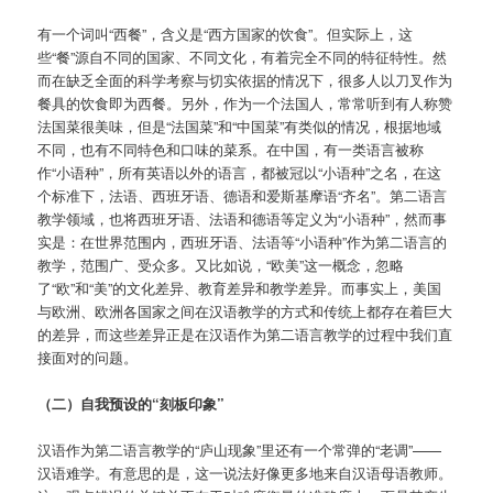
有一个词叫“西餐”，含义是“西方国家的饮食”。但实际上，这
些“餐”源自不同的国家、不同文化，有着完全不同的特征特性。然
而在缺乏全面的科学考察与切实依据的情况下，很多人以刀叉作为
餐具的饮食即为西餐。另外，作为一个法国人，常常听到有人称赞
法国菜很美味，但是“法国菜”和“中国菜”有类似的情况，根据地域
不同，也有不同特色和口味的菜系。在中国，有一类语言被称
作“小语种”，所有英语以外的语言，都被冠以“小语种”之名，在这
个标准下，法语、西班牙语、德语和爱斯基摩语“齐名”。第二语言
教学领域，也将西班牙语、法语和德语等定义为“小语种”，然而事
实是：在世界范围内，西班牙语、法语等“小语种”作为第二语言的
教学，范围广、受众多。又比如说，“欧美”这一概念，忽略
了“欧”和“美”的文化差异、教育差异和教学差异。而事实上，美国
与欧洲、欧洲各国家之间在汉语教学的方式和传统上都存在着巨大
的差异，而这些差异正是在汉语作为第二语言教学的过程中我们直
接面对的问题。
（二）自我预设的“刻板印象”
汉语作为第二语言教学的“庐山现象”里还有一个常弹的“老调”——
汉语难学。有意思的是，这一说法好像更多地来自汉语母语教师。