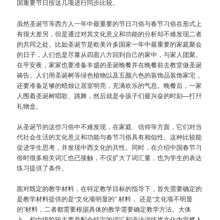
国重要节日按这几项进行同步比较。
虽然圣诞节等西方人一年中最重要的节日习俗与春节习俗在形式上
有很大差另，但是通过对其文化意义和功能的分析却不难发现二者
的共同之处。比如圣诞节是欧美许多国家一年中最重要的家庭聚会
的日子，人们也是尽量从四面八方回到自己的家中，与家人团聚。
在平安夜，家家也要准备丰盛的圣诞晚餐并在晚餐前去教堂做圣诞
祷告。人们用圣诞树等绿色植物以及五颜六色的装饰品装饰家宅，
还要准备足够的蜡烛让居室明亮，充满欢乐的气息。晚餐后，一家
人围着圣诞树唱歌、跳舞，然后就是令孩子们最兴奋的时刻—打幵
礼物盒。
从圣诞节的这些习俗中不难发现，在家庭、信仰等方面，它们对当
代社会生活的文化意义和功能与春节习俗具有相似性。这种比较能
促进学生思考，并发现中西文化的共性。同时，在介绍中国春节习
俗时很多相关词汇也已接触，不仅扩大了词汇量，也为学生的表达
练习提供了条件。
面对既定的教学材料，在特定教学目标的指导下，首先需要确定的
是教学材料提供的是“文化项明显的” 材料， 还是“文化项不明显
的”材料，二者都需要根据具体的教学需要确定教学方法。大体
上，初中级阶段主要是配合特定的词汇和语法训练将文化内容糅入