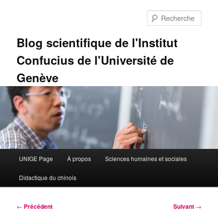
Aller
au
Rech
contenu
principal
Blog scientifique de l'Institut
Confucius de l'Université de
Genève
Menu
UNIGE Page
À propos
Sciences humaines et sociales
principal
Didactique du chinois
Navigation
←
Précédent
Suivant
→
des