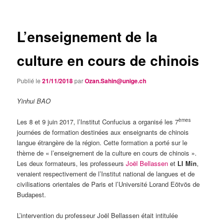
articles
L’enseignement de la
culture en cours de chinois
Publié le
21/11/2018
par
Ozan.Sahin@unige.ch
Yinhui BAO
èmes
Les 8 et 9 juin 2017, l’Institut Confucius a organisé les 7
journées de formation destinées aux enseignants de chinois
langue étrangère de la région. Cette formation a porté sur le
thème de « l’enseignement de la culture en cours de chinois ».
Les deux formateurs, les professeurs
Joël Bellassen
et
LI Min
,
venaient respectivement de l’Institut national de langues et de
civilisations orientales de Paris et l’Université Lorand Eötvös de
Budapest.
L’intervention du professeur Joël Bellassen était intitulée