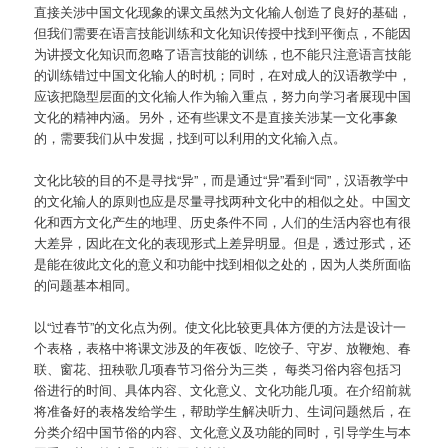
直接关涉中国文化现象的课文虽然为文化输人创造了良好的基础，
但我们需要在语言技能训练和文化知识传授中找到平衡点，不能因
为讲授文化知识而忽略了语言技能的训练，也不能只注意语言技能
的训练错过中国文化输人的时机；同时，在对成人的汉语教学中，
应该把隐型层面的文化输人作为输入重点，努力向学习者展现中国
文化的精神内涵。另外，还有些课文不是直接关涉某一文化事象
的，需要我们从中发掘，找到可以利用的文化输入点。
文化比较的目的不是寻找“异”，而是通过“异”看到“同”，汉语教学中
的文化输人的原则也应是尽量寻找两种文化中的相似之处。中国文
化和西方文化产生的地理、历史条件不同，人们的生活内容也有很
大差异，因此在文化的表现形式上差异明显。但是，透过形式，还
是能在彼此文化的意义和功能中找到相似之处的，因为人类所面临
的问题基本相同。
以“过春节”的文化点为例。使文化比较更具体方便的方法是设计一
个表格，表格中将课文涉及的年夜饭、吃饺子、守岁、放鞭炮、春
联、窗花、扭秧歌几项春节习俗分为三类， 每类习俗内容包括习
俗进行的时间、具体内容、文化意义、文化功能几项。在介绍前就
将准备好的表格发给学生，帮助学生解决听力、生词问题然后，在
分类介绍中国节俗的内容、文化意义及功能的同时，引导学生与本