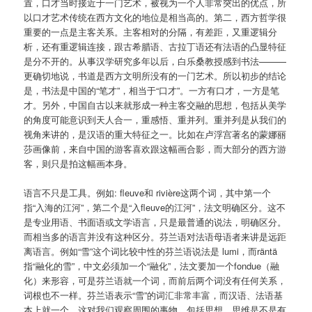
置，口才当时接近于一门艺术，被视为一个人非常突出的优点，所
以口才艺术传统在西方文化的地位是相当高的。第二，西方哲学很
重要的一点是主客关系。主客相对的分隔，有差距，又重逻辑分
析，还有重逻辑连接，跟古希腊语、古拉丁语还有法语的凸显特征
是分不开的。从事汉学研究多年以后，白乐桑教授感到书法———
更确切地说，书道是西方文明所没有的一门艺术。所以初步的结论
是，书法是中国的“笔才”，相当于“口才”。一方有口才，一方是笔
才。另外，中国自古以来就形成一种主客交融的思想，包括从美学
的角度可能意识到天人合一，重感悟、重并列。重并列是从我们的
视角来讲的，是汉语的重大特征之一。比如在卢浮宫著名的蒙娜丽
莎画像前，来自中国的游客喜欢跟这幅画合影，而大部分的西方游
客，则只是拍这幅画本身。
语言不只是工具。例如: fleuve和 rivière这两个词，其中第一个
指“入海的江河”，第二个是“入fleuve的江河”，法文明确区分。这不
是专业用语、书面语或文学语言，只是最普通的说法，明确区分。
而相当多的语言并没有这种区分。芬兰语对法语母语者来讲是远距
离语言。例如“雪”这个词比较中性的芬兰语说法是 lumi，而räntä
指“融化的雪”，中文必须加一个“融化”，法文要加一个fondue（融
化）来形容，可是芬兰语就一个词，而前后两个词没有任何关系，
词根也不一样。芬兰语表示“雪”的词汇非常丰富，而汉语、法语基
本上就一个。这对我们观察周围的事物，包括思想、思维是不是有