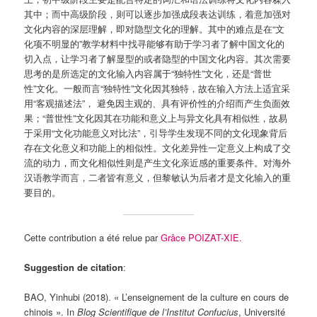
其中；而中高级阶段，则可以逐步加强成段表达训练，着意加强对
文化内容的深层理解，即对隐型文化的理解。其中的难点是在“文
化项不明显的”教学材料中找寻能够有助于学习者了解中国文化的
切入点，让学习者了解显型的或者隐型的中国文化内容。其次需要
思考的是所选定的文化输入内容属于“独特性”文化，还是“普世
性”文化。一般而言“独特性”文化因其独特，故在输入方法上适宜采
用“客观描述法”， 避免因主观的、具有评价性的介绍而产生负面效
果；“普世性”文化因其在功能和意义上与异文化具有相似性，故易
于采用“文化功能意义对比法”，引导学生发现不同的文化现象背后
存在文化意义和功能上的相似性。文化差异性一定意义上构成了交
流的动力，而文化相似性则是产生文化亲近感的重要条件。对海外
汉语教学而言，二者皆有意义，但黎敏认为后者才是文化输入的重
要目的。
Cette contribution a été relue par
Grâce POIZAT-XIE.
Suggestion de citation
:
BAO, Yinhubi (2018). « L’enseignement de la culture en cours de
chinois ». In
Blog Scientifique de l’Institut Confucius
, Université