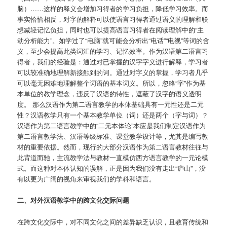
脑）……这样的释义会增加习得者的学习负担，降低学习效率。而
事实恰恰相反，对字的解释可以使语言习得者通过语义的理解和联
想减轻记忆负担，同时也可以提高语言习得者在阅读理解中的“主
动分析能力”。如学过了“电脑”就可能会分析出“电话”“电视”等词的含
义，至少会提高此类词汇的学习、记忆效率。作为汉语第二语言习
得者，我们的经验是：通过对已掌握的汉字字义进行解释，学习者
可以较准确地理解新接触到的词。通过对字义的掌握，学习者几乎
可以毫无困难地理解整个词语的基本词义。所以，忽略“字”作为基
本单位的教学理念，违反了汉语的特性，遮蔽了汉字的语义透明
度。 那么汉语作为第二语言教学的本体基础具有一元性还是二元
性？汉语教学只有一个基本教学单位（词）还是两个（字与词）？
汉语作为第二语言教学中的“二元本体论”本应是我们制定汉语作为
第二语言教学法、汉语等级标准、课堂教学设计等，尤其是编写教
材的重要依据。然而，现行的大部分汉语作为第二语言教材往往与
此背道而驰，主流教学法与教材一直模仿西方语言教学的一元论模
式。而这种对本体认知的误解，正是因为我们没有走出“庐山”，没
有以更为广阔的视角来审视我们的学科和语言。
二、对外汉语教学中的跨文化交际问题
在跨文化交际中，对不同文化之间的差异缺乏认识，且教育传统和