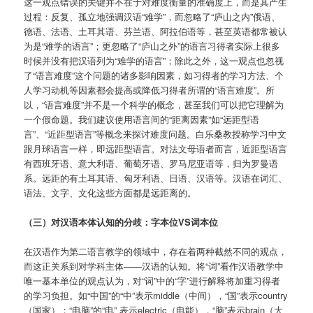
这一观点错误的关键并不在于对难度衡量的准确度上，而是其产生
过程：反复、孤立地强调汉语“难学”，而忽略了“庐山之内”俄语、
德语、法语、土耳其语、芬兰语、阿拉伯语等，甚至英语都常被认
为是“难学的语言”；更忽略了“庐山之外”的语言习得者实际上很多
时候并没有把汉语列为“难学的语言”；除此之外，这一观点也忽视
了“语言难度”这个问题的诸多影响因素，如习得者的学习方法、个
人学习动机等因素都会提高或降低习得者所谓的“语言难度”。所
以，“语言难度”并不是一个科学的概念，甚至我们可以把它理解为
一个假命题。我们建议使用语言间的“距离因素”如“远距型语
言”、“近距型语言”等概念来探讨难度问题。白乐桑教授称学习中文
跟月球语言一样，即远距型语言。对法文母语者而言，近距型语言
有西班牙语、意大利语、葡萄牙语、罗马尼亚语等，归为罗曼语
系。远距的有土耳其语、匈牙利语、日语、汉语等。汉语在词汇、
语法、文字、文化这些方面都是远距离的。
（三）对汉语本体认知的分歧：字本位
VS
词本位
在汉语作为第二语言教学的领域中，存在着两种截然不同的观点，
而这正关系到对学科主体——汉语的认知。将“词”看作汉语教学中
唯一基本单位的观点认为，对“词”中的“字”进行解释将加重习得者
的学习负担。如“中国”的“中”表示middle（中间），“国”表示country
（国家）；“电脑”的“电” 表示electric（电能），“脑”表示brain（大