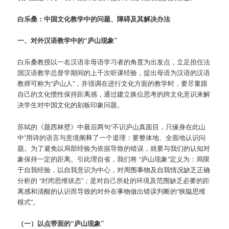
白乐桑：中国文化教学中的问题、障碍及其解决办法
一、对外汉语教学中的“庐山现象”
白乐桑教授以一名汉语非母语学习者的角度为出发点，立足担任法
国汉语教学总督学期间的上千次听课经验，提出母语为汉语的汉语
教师可称为“庐山人”，并强调在进行文化方面的教学时，要尽量跟
自己的文化惯性保持距离感，通过建立换位思考的跨文化意识来解
决学生对中国文化的刻板印象问题。
苏轼的《题西林壁》中最后两句“不识庐山真面目，只缘身在此山
中”用诗的语言与意境阐释了一个道理：要整体地、全面地认识问
题。为了避免以局部经验为依据导致的错误，就要与我们的认知对
象保持一定的距离。引此理自省，我们将 “庐山现象”定义为：局限
于自我经验，以自我意识为中心，对周围事物及自我情况缺乏正确
分析的 “封闭思维状态”；是对自己所处的环境及范围缺乏必要的距
离感和清醒的认识而导致的对外在事物做出错误判断的“狭隘思维
模式”。
（一）以点带面的“庐山现象”