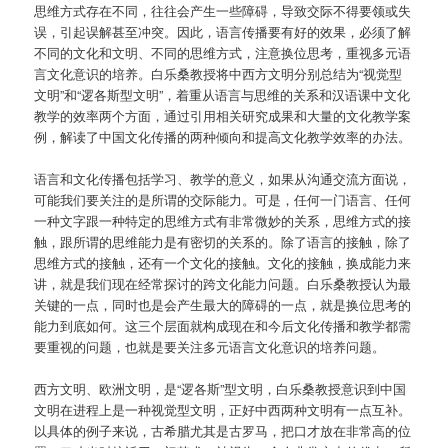
思维方式存在不同，往往会产生一些障碍，导致交际不得要领或失
误，引起误解甚至冲突。因此，语言传播要有好的效果，必须了解
不同的文化和文明、不同的思维方式，注意换位思考，重视多元语
言文化意识的培养。白乐桑教授将中西方文明分别总结为“视觉型
文明”和“逻各斯型文明”，着重从语言与思维的关系和汉语课中文化
教学的效率两个方面，通过引用相关研究成果和大量的文化教学案
例，解读了中国文化传播的两种倾向和提高文化教学效率的办法。
语言和文化传播包括学习、教学的意义，如果从沟通交流方面说，
可能我们要关注的是所谓的交际能力。可是，任何一门语言、任何
一种文字跟一种特定的思维方式有非常微妙的关系，思维方式的接
触，跟所谓的思维能力是有密切的关系的。除了语言的接触，除了
思维方式的接触，还有一个文化的接触。文化的接触，换成能力来
讲，就是我们现在经常探讨的跨文化能力问题。白乐桑教授认为最
关键的一点，同时也是会产生最大的障碍的一点，就是换位思考的
能力到底如何。这三个层面就构成现在和今后文化传播和教学都需
要重视的问题，也就是要关注多元语言文化意识的培养问题。
西方文明、欧洲文明，是“逻各斯”型文明，白乐桑教授意识到中国
文明在进程上是一种视觉型文明，正好中西两种文明有一点互补。
以具体的例子来说，古希腊尤其是古罗马，把口才放在非常高的位